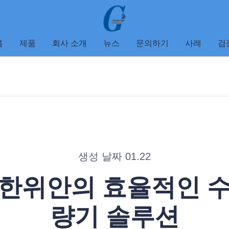
홈
제품
회사 소개
뉴스
문의하기
사례
검
생성 날짜 01.22
 한위안의 효율적인 수
량기 솔루션