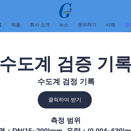
홈
제품
회사 소개
뉴스
문의하기
사례
검
수도계 검증 기
수도계 검정 기록
클릭하여 받기
측정 범위
：DN(15~200)mm, 유량：(0.004~630)m